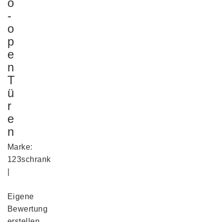
o
-
o
p
e
n
T
ü
r
e
n
Marke:
123schrank
|
Eigene
Bewertung
erstellen