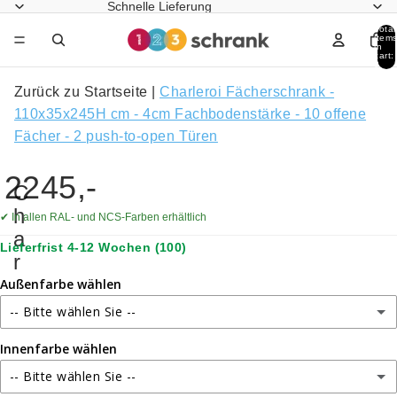
Schnelle Lieferung
Total
item
in
cart:
0
Zurück zu Startseite
|
Charleroi Fächerschrank -
110x35x245H cm - 4cm Fachbodenstärke - 10 offene
Fächer - 2 push-to-open Türen
2245,-
C
h
✔ In allen RAL- und NCS-Farben erhältlich
a
Lieferfrist 4-12 Wochen
(100)
r
l
Außenfarbe wählen
e
-- Bitte wählen Sie --
r
Innenfarbe wählen
RAL 9010 – Reinweiß
o
i
-- Bitte wählen Sie --
RAL 9001 – Cremeweiß