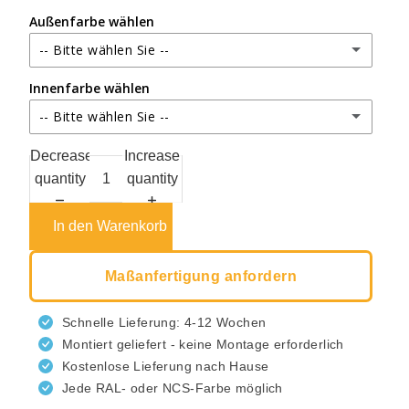
Außenfarbe wählen
-- Bitte wählen Sie --
Innenfarbe wählen
RAL 9010 – Reinweiß
-- Bitte wählen Sie --
RAL 9001 – Cremeweiß
RAL 9010 – Reinweiß
Decrease
Increase
RAL 9005 – Tiefschwarz
quantity
quantity
RAL 9001 – Cremeweiß
RAL 7005 – Mausgrau
In den Warenkorb
RAL 9005 – Tiefschwarz
RAL 9002 – Grauweiß
Maßanfertigung anfordern
RAL 7005 – Mausgrau
RAL 7021 – Schwarzgrau
Schnelle Lieferung: 4-12 Wochen
RAL 9002 – Grauweiß
Montiert geliefert - keine Montage erforderlich
RAL 7037 – Staubgrau
Kostenlose Lieferung nach Hause
RAL 7021 – Schwarzgrau
Jede RAL- oder NCS-Farbe möglich
RAL 7036 – Platingrau