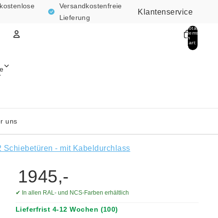
kostenlose
Versandkostenfreie
Klantenservice
Lieferung
Total
items
in
cart:
0
Account
e
r
Other sign in options
Orders
Profile
r uns
 Schiebetüren - mit Kabeldurchlass
1945,-
✔ In allen RAL- und NCS-Farben erhältlich
Lieferfrist 4-12 Wochen
(100)