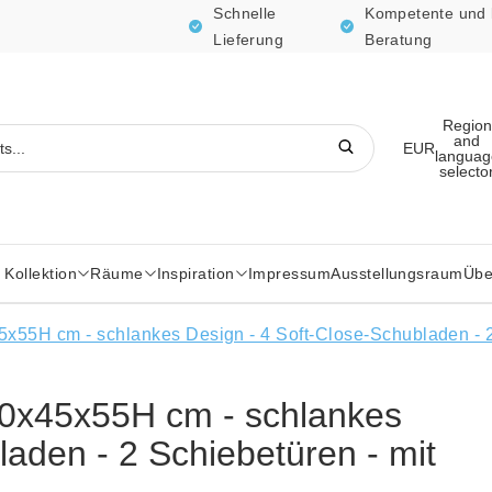
Schnelle
Kompetente und 
Lieferung
Beratung
Region
and
EUR
languag
selecto
Kollektion
Räume
Inspiration
Impressum
Ausstellungsraum
Übe
x55H cm - schlankes Design - 4 Soft-Close-Schubladen - 2
00x45x55H cm - schlankes
laden - 2 Schiebetüren - mit