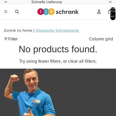
Schnelle Lieferung
Total
item
in
cart:
0
Zurück zu home
|
Klassische Schreibtische
Filter
Column grid
No products found.
Try using fewer filters, or
clear all filters
.