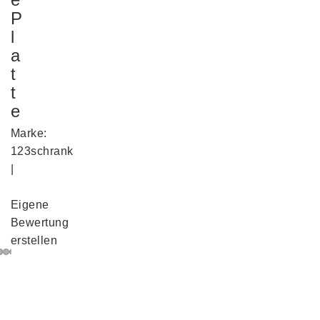
P
l
a
t
t
e
Marke:
123schrank
|
Eigene
Bewertung
erstellen