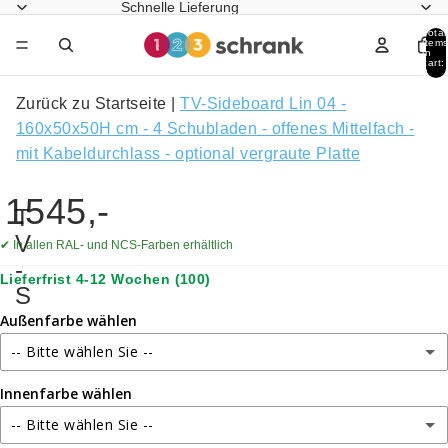
Schnelle Lieferung
Total
item
in
cart:
0
Zurück zu Startseite
|
TV-Sideboard Lin 04 -
160x50x50H cm - 4 Schubladen - offenes Mittelfach -
mit Kabeldurchlass - optional vergraute Platte
1545,-
T
V
✔ In allen RAL- und NCS-Farben erhältlich
-
Lieferfrist 4-12 Wochen
(100)
S
i
Außenfarbe wählen
d
-- Bitte wählen Sie --
e
Innenfarbe wählen
RAL 9010 – Reinweiß
b
o
-- Bitte wählen Sie --
RAL 9001 – Cremeweiß